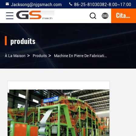
Jacksong@njgsmach.com
86-25-81030382-8:00~17:00
Citation
produits
>
>
>
À La Maison
Produits
Machine En Pierre De Fabrication De Papier
C