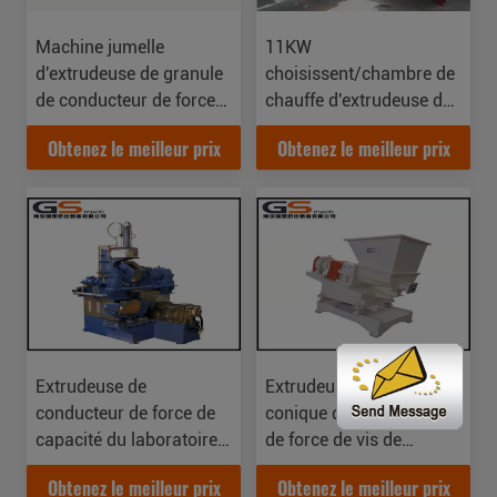
Machine jumelle
11KW
d'extrudeuse de granule
choisissent/chambre de
de conducteur de force
chauffe d'extrudeuse de
de vis avec la capacité
conducteur de force vis
Obtenez le meilleur prix
Obtenez le meilleur prix
de 100 -300kg/H
de jumeau pour le LDPE
de HDPE
Extrudeuse de
Extrudeuse jumelle
conducteur de force de
conique de conducteur
capacité du laboratoire
de force de vis de
5-10kg/H pour la ligne
malaxeur pour l'usine de
Obtenez le meilleur prix
Obtenez le meilleur prix
en plastique d'extrusion
réutilisation de