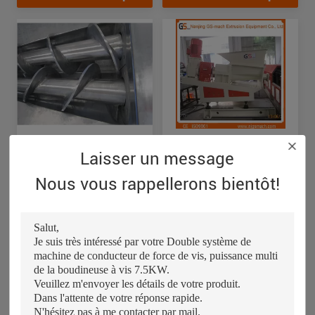
de granule
pelletisation de film du
PE pp
Ligne en plastique
Puissance jumelle
Laisser un message
système de contrôle de
conique de la chambre
pelletisation d'inventeur
de chauffe d'extrudeuse
Nous vous rappellerons bientôt!
de l'extrudeuse ABB de
de conducteur de force
Obtenez le meilleur prix
Obtenez le meilleur prix
conducteur de force
de vis de Converyor
11KW