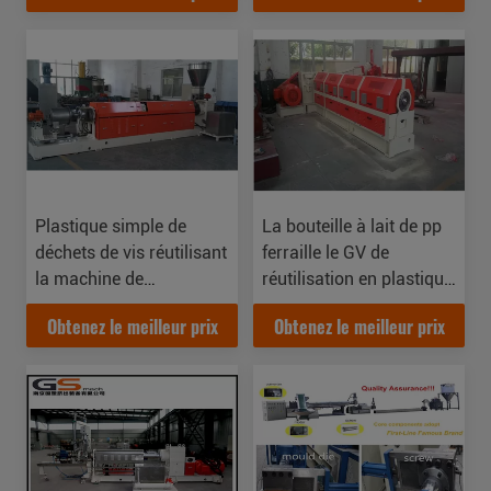
de rebut
Plastique simple de
La bouteille à lait de pp
déchets de vis réutilisant
ferraille le GV de
la machine de
réutilisation en plastique
pelletisation pour les
de la CE de capacité de
Obtenez le meilleur prix
Obtenez le meilleur prix
chutes de sacs tissées
l'extrudeuse 400kg/H
par pp