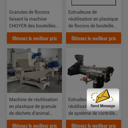
Granules de flocons
Extrudeuse de
faisant la machine
réutilisation en plastique
CHOYER des bouteilles
de flocons de bouteille
réutilisant la machine
d'ANIMAL FAMILIER
Obtenez le meilleur prix
Obtenez le meilleur prix
qui respecte
avec les granules
l'environnement
jumeaux de vis faisant la
machine
Machine de réutilisation
Extrudeuse de
en plastique de granule
réutilisation en plastique
de déchets d'animal
de système de contrôle
familier de PVC pp,
électrique avec la
Obtenez le meilleur prix
Obtenez le meilleur prix
extrudeuse en plastique
découpeuse de granule