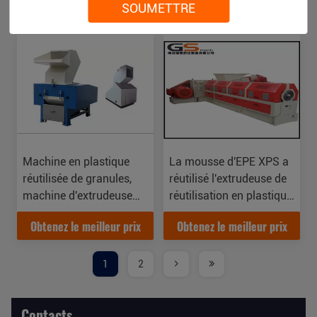
SOUMETTRE
Obtenez le meilleur prix
Obtenez le meilleur prix
machine d'extrudeuse
de la vis 500kg/H
d'extrudeuse
Machine en plastique
La mousse d'EPE XPS a
réutilisée de granules,
réutilisé l'extrudeuse de
machine d'extrudeuse
réutilisation en plastique
d'animal familier de Co
dans les granules en
Obtenez le meilleur prix
Obtenez le meilleur prix
avec quatre coupeurs
plastique 400-500kg/H
stationnaires
1
2
Contacts