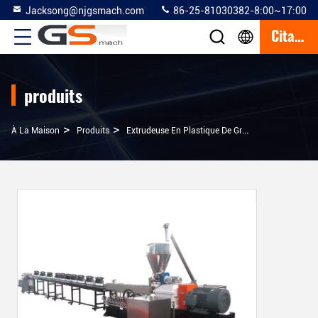
Jacksong@njgsmach.com
86-25-81030382-8:00~17:00
Citation
produits
>
>
>
À La Maison
Produits
Extrudeuse En Plastique De Granule
La Fécule