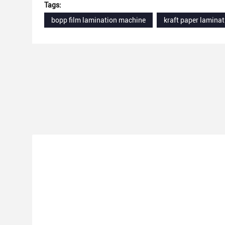
Tags:
bopp film lamination machine
kraft paper lamina