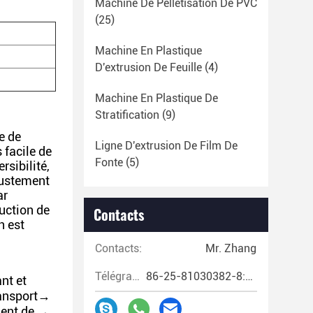
Machine De Pelletisation De PVC
(25)
Machine En Plastique
D'extrusion De Feuille
(4)
Machine En Plastique De
Stratification
(9)
e de
Ligne D'extrusion De Film De
 facile de
Fonte
(5)
rsibilité,
ajustement
ar
uction de
Contacts
n est
Contacts:
Mr. Zhang
Télégramme:
86-25-81030382-8:00~17:00
nt et
ransport→
ment de →