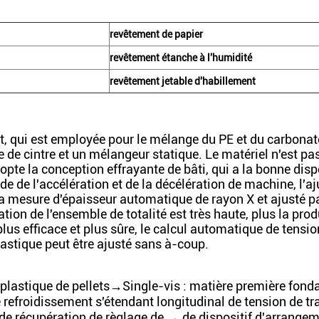
revêtement de papier
revêtement étanche à l'humidité
revêtement jetable d'habillement
t, qui est employée pour le mélange du PE et du carbonat
de cintre et un mélangeur statique. Le matériel n'est pas
dopte la conception effrayante de bâti, qui a la bonne dispe
de de l'accélération et de la décélération de machine, l'
r la mesure d'épaisseur automatique de rayon X et ajusté p
n de l'ensemble de totalité est très haute, plus la prod
lus efficace et plus sûre, le calcul automatique de tensio
lastique peut être ajusté sans à-coup.
plastique de pellets→Single-vis : matière première fonda
 refroidissement s'étendant longitudinal de tension de t
récupération de règlage de → de dispositif d'arrange