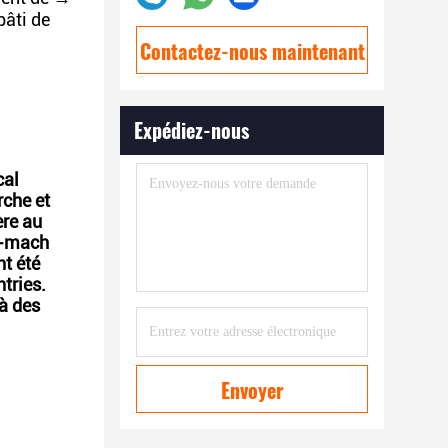
bâti de
Contactez-nous maintenant
Expédiez-nous
cal
rche et
ère au
GS-mach
t été
tries.
 à des
Envoyer