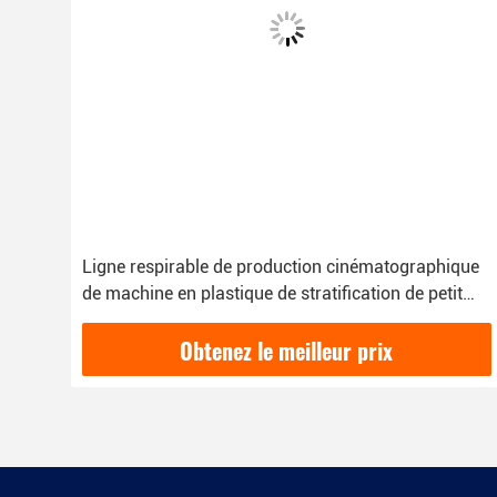
que
Usine orientée biaxialement de stratification
t
d'extrusion de film de machine de stratification de
de
film de Bopp
Obtenez le meilleur prix