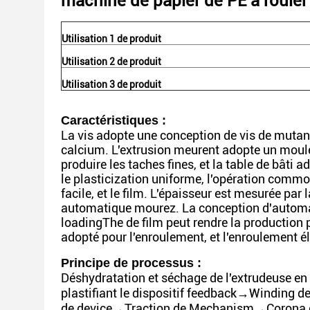
machine de papier de PE à rouler
Utilisation 1 de produit
Utilisation 2 de produit
Utilisation 3 de produit
Caractéristiques :
La vis adopte une conception de vis de mutan
calcium. L'extrusion meurent adopte un moule 
produire les taches fines, et la table de bâti a
le plasticization uniforme, l'opération commo
facile, et le film. L'épaisseur est mesurée pa
automatique mourez. La conception d'automatio
loadingThe de film peut rendre la production p
adopté pour l'enroulement, et l'enroulement é
Principe de processus :
Déshydratation et séchage de l'extrudeuse en 
plastifiant le dispositif feedback→Winding de
de device→Traction de Mechanism→Corona de 