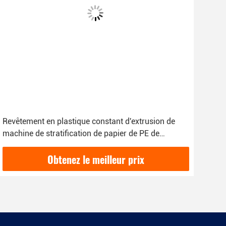
Machine non tissée de stratification du papier de
Opé
machine de stratification de film A4 pour l'industrie
élev
de l'imprimerie
Obtenez le meilleur prix