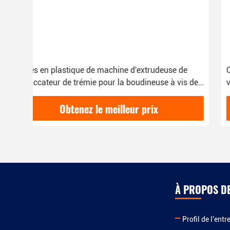
Conducteur de vis jumeau de 80 litres, conducteur
 de
volumétrique avec la boudineuse à vis du double
GS65
Obtenez le meilleur prix
À PROPOS D
Profil de l'entr