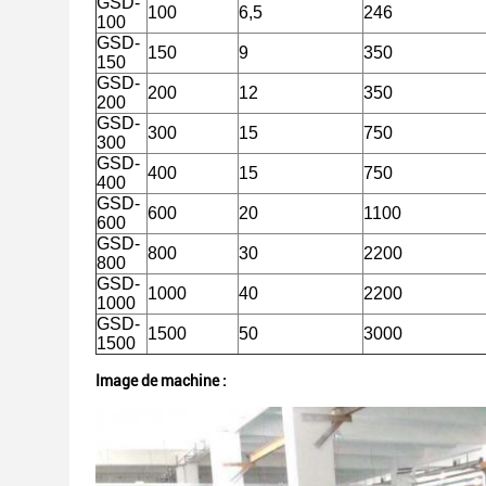
GSD-
100
6,5
246
100
GSD-
150
9
350
150
GSD-
200
12
350
200
GSD-
300
15
750
300
GSD-
400
15
750
400
GSD-
600
20
1100
600
GSD-
800
30
2200
800
GSD-
1000
40
2200
1000
GSD-
1500
50
3000
1500
Image de machine :