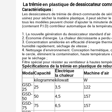
La trémie
de dessiccateur comm
en plastique
Caractéristiques :
Les dessiccateurs de trémie de direct-commande de séri
usinez pour sécher la matière plastique, il peut sécher le
tous les modèles peuvent choisir d'ajouter la minuterie 
(contenant P.I.D) contrôleur automatique de la températu
1.
La nouvelle génération du dessiccateur standard d'air
2.
Économie d'énergie. La chaleur décroissante a perdu en
3.
Concentration améliorée en efficacité d'énergie ther
humidité rapidement, séchage de vitesse ;
4.
Nettoyage d'environnement. Conception hermétique, ca
le cercle, éliminent la contamination, haute température
par le séchage ;
Filtre spécial pour résister au ventilateur à hautes tempé
Spécifications de la trémie en plastique de reb
Électrique
Modal
Capacité
Machine d'air
la chaleur
kilogramme
kilowatt
W
GSD-
25
3,5
122
25
GSD-
50
4,5
157
50
GSD-
75
6,5
157
75