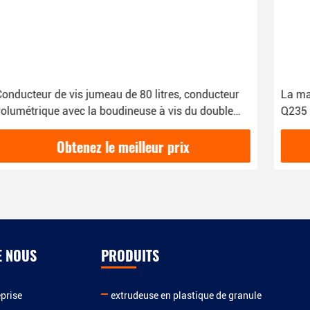
La machine d'extrudeuse de l'acier au carbone
Q235 partie le tamis vibrant linéaire de grande
capacité
Obtenez le meilleur prix
E NOUS
PRODUITS
eprise
extrudeuse en plastique de granule