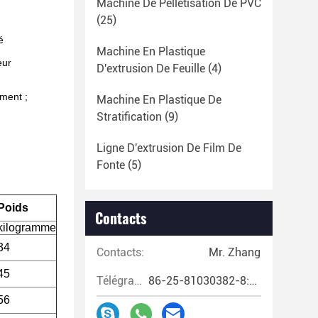
Machine De Pelletisation De PVC
(25)
é
Machine En Plastique
eur
D'extrusion De Feuille
(4)
ement ;
Machine En Plastique De
Stratification
(9)
Ligne D'extrusion De Film De
Fonte
(5)
Poids
Contacts
kilogramme
34
Contacts:
Mr. Zhang
45
Télégramme:
86-25-81030382-8:00~17:00
56