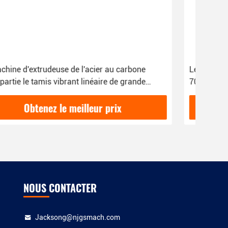
Le granule en plastique faisant la machine partie
La m
700-1000kg/H, pièces de machine de
de g
granule d'extrudeuse
500
Obtenez le meilleur prix
NOUS CONTACTER
Jacksong@njgsmach.com