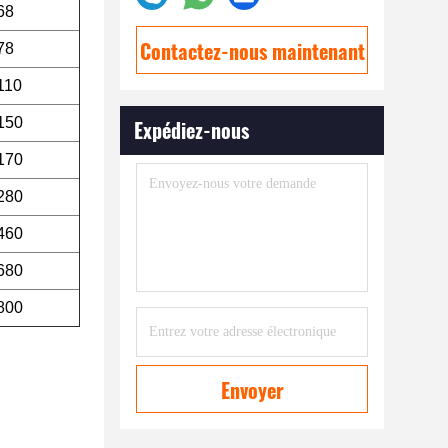
68
Contactez-nous maintenant
78
110
150
Expédiez-nous
170
280
460
680
800
Envoyer