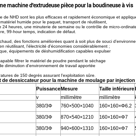
e machine d'extrudeuse pièce pour la boudineuse à vis
e de NHD sont les plus efficaces et rapidement économique et appliqu
 matériel humide pour le paquet, transport de réutilisent,
de 24 heures, une minuterie de semaine ou le contrôle de micro-ordinat
re, 99-hour temps, indication de défaut.
 chaud, des fonctions améliorées quant à soit plus de souci d'environn
 réutilisant, l'électricité d'économies considérablement ;
mique, équipements de déshumidification capables expulser
pable filtrer le matériel de poudre pendant le séchage
 de diminution d'environnement de travail apportée
ratures de 150 degrés assurant l'exploitation sûre.
ut de dessiccateur pour la machine de moulage par injection
Puissance
Mesure
Taille inférieure
v
millimètre
millimètre
380/3Φ
760×500×1040
160×160×Φ6.2
380/3Φ
870×540×1210
160×160×Φ7
380/3Φ
940×600×1310
160×160×Φ7