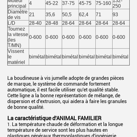
Moteur
132-
4
45-22
37-75
45-75
75-160
principal
250
Diamètre
21
35,6
50,5
62,4
71
93
de vis
L/D
28-40
28-48
28-64
28-64
28-64
28-64
Tournez
la vitesse
0-600
0-600
0-600
0-600
0-600
0-600
(les
T/MN)
Vissent
le
bimétal
bimétal
bimétal
bimétal
bimétal
bimétal
matériel
La boudineuse à vis jumelle adopte de grandes pièces
de marque, le système de commande fortement
automatique, il est facile utiliser qu'et qualité stable.
Cette ligne a la bonne représentation de mélange, de
dispersion et d'extrusion, qui aidera à faire les granules
de bonne qualité.
La caractéristique d'ANIMAL FAMILIER
La température chaude de déformation et la longue
1.
température de service sont les plus hautes en
plastiques généraux thermoplastiques d'ingénierie.