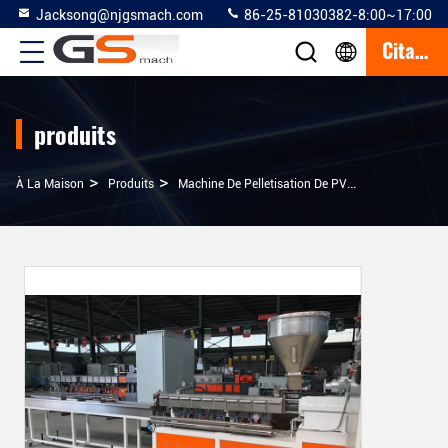
Jacksong@njgsmach.com
86-25-81030382-8:00~17:00
Citation
produits
>
>
>
À La Maison
Produits
Machine De Pelletisation De PVC
Double Mach